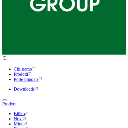
Chi siamo
Prodotti
Porte blindate
Downloads
Prodotti
Biliko
Next
Mirai