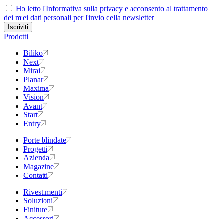
Ho letto l'Informativa sulla privacy e acconsento al trattamento
dei miei dati personali per l'invio della newsletter
Prodotti
Biliko
Next
Mirai
Planar
Maxima
Vision
Avant
Start
Entry
Porte blindate
Progetti
Azienda
Magazine
Contatti
Rivestimenti
Soluzioni
Finiture
Accessori