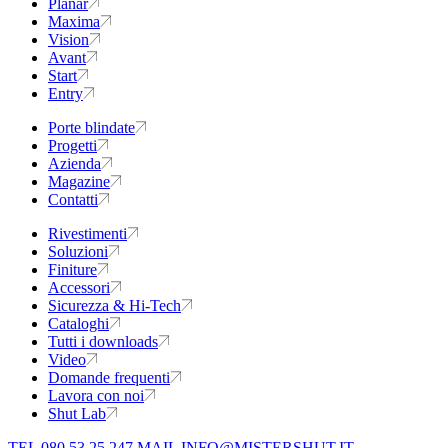
Planar
Maxima
Vision
Avant
Start
Entry
Porte blindate
Progetti
Azienda
Magazine
Contatti
Rivestimenti
Soluzioni
Finiture
Accessori
Sicurezza & Hi-Tech
Cataloghi
Tutti i downloads
Video
Domande frequenti
Lavora con noi
Shut Lab
TEL 080 53 25 247
MAIL INFO@MISTERSHUT.IT