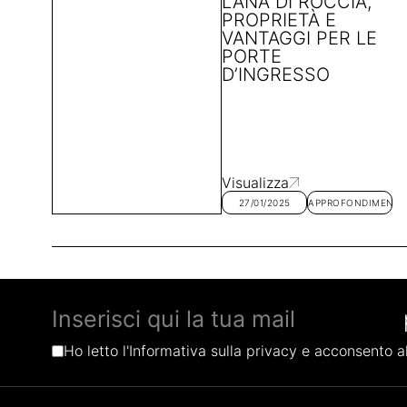
LANA DI ROCCIA,
PROPRIETÀ E
VANTAGGI PER LE
PORTE
D’INGRESSO
Visualizza
27/01/2025
APPROFONDIMENTI
Ho letto l'Informativa sulla privacy e acconsento al