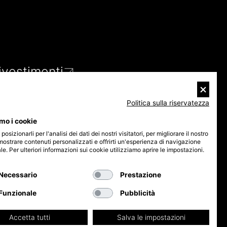
ivestimenti
oluzioni
initure
Politica sulla riservatezza
ccessori
icurezza & Hi-Tech
amo i cookie
ataloghi
sizionarli per l'analisi dei dati dei nostri visitatori, per migliorare il nostro
mostrare contenuti personalizzati e offrirti un'esperienza di navigazione
utti i downloads
e. Per ulteriori informazioni sui cookie utilizziamo aprire le impostazioni.
ideo
omande frequenti
Necessario
Prestazione
avora con noi
Funzionale
Pubblicità
hut Lab
Accetta tutti
Salva le impostazioni
CREDITS