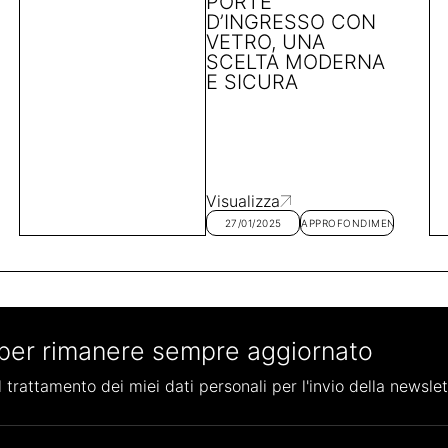
PORTE
D’INGRESSO CON
VETRO, UNA
SCELTA MODERNA
E SICURA
Visualizza
27/01/2025
APPROFONDIMENTI
per rimanere sempre aggiornato
 trattamento dei miei dati personali per l'invio della newslet