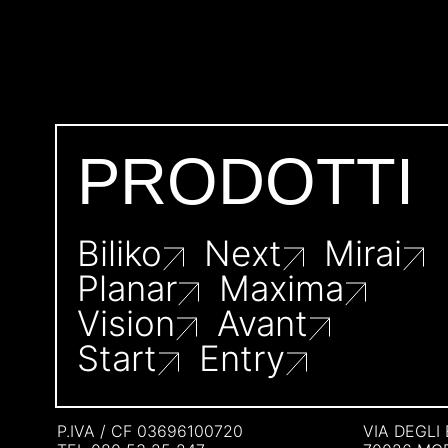
PRODOTTI
Biliko
Next
Mirai
Planar
Maxima
Vision
Avant
Start
Entry
P.IVA / CF 03696100720
VIA DEGLI 